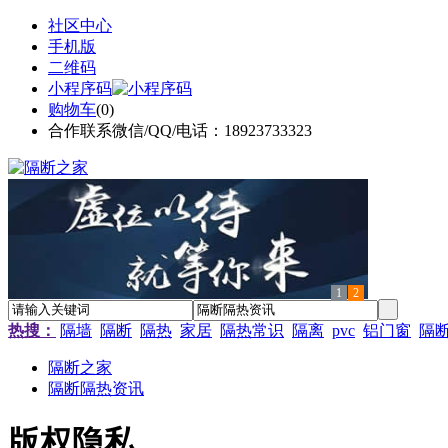
社区中心
手机版
二维码
小程序码
购物车
(
0
)
合作联系微信/QQ/电话：18923733323
1
2
热搜：
隔墙
隔断
隔热
家居
隔热常识
隔离
pvc
铝门窗
隔
隔断之家
隔断隔热资讯
版权隐私