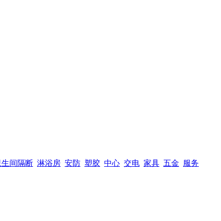
卫生间隔断
淋浴房
安防
塑胶
中心
交电
家具
五金
服务