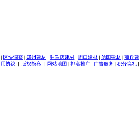
|
区快洞察
|
郑州建材
|
驻马店建材
|
周口建材
|
信阳建材
|
商丘
使用协议
|
版权隐私
|
网站地图
|
排名推广
|
广告服务
|
积分换礼