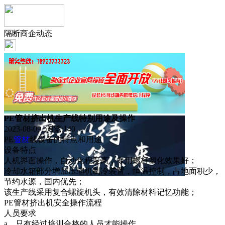
隔断商企动态
PE管材挤出机生产线特别用途及操作
2023-08-09 浏览:
140
PE
管材
线设备的特点和用途
设备特点
人机界面操作，自动化程度高，专用螺杆塑化效果好；
冷却水箱部分增加压缩机制冷装置，恒温控制，占地面积少，
节约水源，国内优先；
该生产线采用复合螺旋机头，有效清除材料记忆功能；
PE管材挤出机安全操作流程
人员要求
a、只有经过培训合格的人员才能操作。