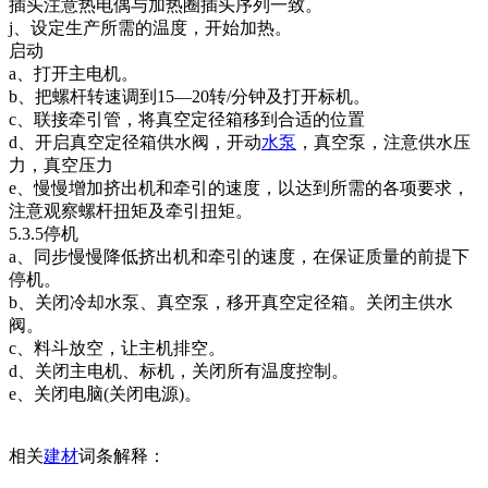
插头注意热电偶与加热圈插头序列一致。
j、设定生产所需的温度，开始加热。
启动
a、打开主电机。
b、把螺杆转速调到15—20转/分钟及打开标机。
c、联接牵引管，将真空定径箱移到合适的位置
d、开启真空定径箱供水阀，开动
水泵
，真空泵，注意供水压
力，真空压力
e、慢慢增加挤出机和牵引的速度，以达到所需的各项要求，
注意观察螺杆扭矩及牵引扭矩。
5.3.5停机
a、同步慢慢降低挤出机和牵引的速度，在保证质量的前提下
停机。
b、关闭冷却水泵、真空泵，移开真空定径箱。关闭主供水
阀。
c、料斗放空，让主机排空。
d、关闭主电机、标机，关闭所有温度控制。
e、关闭电脑(关闭电源)。
相关
建材
词条解释：