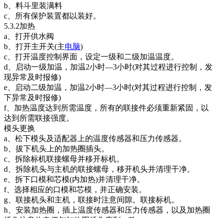
b、料斗里装满料
c、所有保护装置都以装好。
5.3.2加热
a、打开供水阀
b、打开主开关(主
电脑
)
c、打开温度控制界面，设定一级和二级加温温度。
d、启动一级加温，加温2小时—3小时(对其过程进行控制，发
现异常及时报修)
e、启动二级加温，加温2小时—3小时(对其过程进行控制，发
下异常及时报修)
f、加热温度达到所需温度，所有的联接件必须重新紧固，以
达到所需联接强度。
模头更换
a、松下模头及适配器上的温度传感器和压力传感器。
b、拔下机头上的加热圈插头。
c、拆除标机联接螺母并移开标机。
d、拆除机头与主机的联接螺母，移开机头并清理干净。
e、拆下口模和芯模(内加热)并清理干净。
f、选择相应的口模和芯模，并正确安装。
g、联接机头和主机，联接时注意间隙。联接标机。
h、安装加热圈，插上温度传感器和压力传感器，以及加热圈