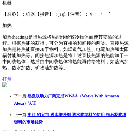
机器
【名称】：机器【拼音】：jī qì【注音】：ㄐㄧ ㄑㄧˋ
加热
加热(heating)是指热源将热能传给较冷物体而使其变热的过
程。根据热能的获得，可分为直接的和间接的两类。直接热源
加热是将热能直接加于物料，如烟道气加热、电流加热和太阳
辐射能加热等。间接热源加热是将上述直接热源的热能加于一
中间载热体，然后由中间载热体将热能再传给物料，如蒸汽加
热、热水加热、矿物油加热等。
打赏
下一篇:
易微联助力厂商完成WWAA（Works With Amazon
Alexa）认证
上一篇:
浙江 绍兴市 透水增强剂 透水胶结料的使用 桓石凝胶增
强料的市场优势