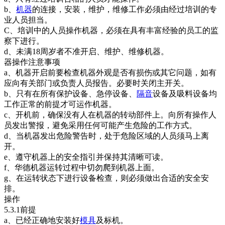
b、
机器
的连接，安装，维护，维修工作必须由经过培训的专
业人员担当。
C、培训中的人员操作机器，必须在具有丰富经验的员工的监
察下进行。
d、未满18周岁者不准开启、维护、维修机器。
器操作注意事项
a、机器开启前要检查机器外观是否有损伤或其它问题，如有
应向有关部门或负责人员报告。必要时关闭主开关。
b、只有在所有保护设备、急停设备、
隔音
设备及吸料设备均
工作正常的前提才可运作机器。
c、开机前，确保没有人在机器的转动部件上。向所有操作人
员发出警报，避免采用任何可能产生危险的工作方式。
d、当机器发出危险警告时，处于危险区域的人员须马上离
开。
e、遵守机器上的安全指引并保持其清晰可读。
f、华德机器运转过程中切勿爬到机器上面。
g、在运转状态下进行设备检查，则必须做出合适的安全安
排。
操作
5.3.1前提
a、已经正确地安装好
模具
及标机。