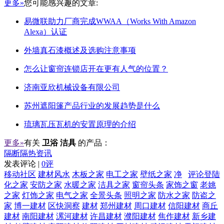
更多»
您可能感兴趣的文章:
易微联助力厂商完成WWAA（Works With Amazon
Alexa）认证
外墙真石漆概述及选购注意事项
怎么让窗帘连锁店开在更有人气的位置？
济南亚欣机械设备有限公司
苏州遮阳篷产品行业的发展趋势是什么
琉璃瓦压瓦机的安置原理的介绍
更多»
有关
卫浴 洁具
的产品：
隔断隔热资讯
发表评论 |
0评
移动社区
建材风水
木板之家
电工之家
壁纸之家
净
评论登陆
化之家
安防之家
水暖之家
洁具之家
窗帘头条
家饰之窗
老姚
之家
灯饰之家
电气之家
全景头条
照明之家
防水之家
防盗之
家
博一建材
区快洞察
建材
郑州建材
周口建材
信阳建材
商丘
建材
南阳建材
漯河建材
许昌建材
濮阳建材
焦作建材
新乡建