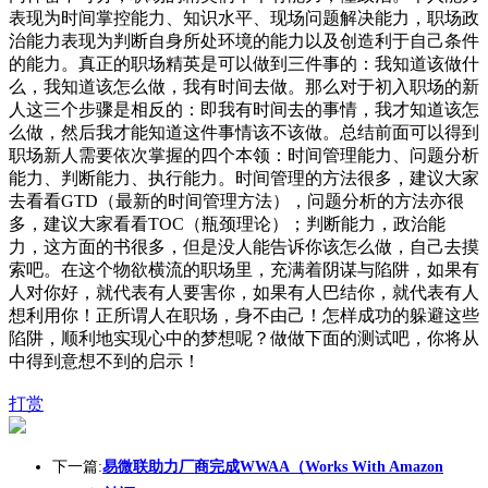
表现为时间掌控能力、知识水平、现场问题解决能力，职场政
治能力表现为判断自身所处环境的能力以及创造利于自己条件
的能力。真正的职场精英是可以做到三件事的：我知道该做什
么，我知道该怎么做，我有时间去做。那么对于初入职场的新
人这三个步骤是相反的：即我有时间去的事情，我才知道该怎
么做，然后我才能知道这件事情该不该做。总结前面可以得到
职场新人需要依次掌握的四个本领：时间管理能力、问题分析
能力、判断能力、执行能力。时间管理的方法很多，建议大家
去看看GTD（最新的时间管理方法），问题分析的方法亦很
多，建议大家看看TOC（瓶颈理论）；判断能力，政治能
力，这方面的书很多，但是没人能告诉你该怎么做，自己去摸
索吧。在这个物欲横流的职场里，充满着阴谋与陷阱，如果有
人对你好，就代表有人要害你，如果有人巴结你，就代表有人
想利用你！正所谓人在职场，身不由己！怎样成功的躲避这些
陷阱，顺利地实现心中的梦想呢？做做下面的测试吧，你将从
中得到意想不到的启示！
打赏
下一篇:
易微联助力厂商完成WWAA（Works With Amazon