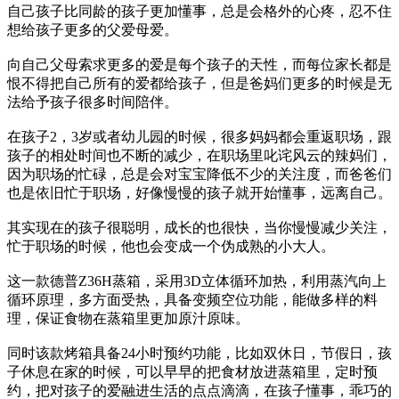
自己孩子比同龄的孩子更加懂事，总是会格外的心疼，忍不住
想给孩子更多的父爱母爱。
向自己父母索求更多的爱是每个孩子的天性，而每位家长都是
恨不得把自己所有的爱都给孩子，但是爸妈们更多的时候是无
法给予孩子很多时间陪伴。
在孩子2，3岁或者幼儿园的时候，很多妈妈都会重返职场，跟
孩子的相处时间也不断的减少，在职场里叱诧风云的辣妈们，
因为职场的忙碌，总是会对宝宝降低不少的关注度，而爸爸们
也是依旧忙于职场，好像慢慢的孩子就开始懂事，远离自己。
其实现在的孩子很聪明，成长的也很快，当你慢慢减少关注，
忙于职场的时候，他也会变成一个伪成熟的小大人。
这一款德普Z36H蒸箱，采用3D立体循环加热，利用蒸汽向上
循环原理，多方面受热，具备变频空位功能，能做多样的料
理，保证食物在蒸箱里更加原汁原味。
同时该款烤箱具备24小时预约功能，比如双休日，节假日，孩
子休息在家的时候，可以早早的把食材放进蒸箱里，定时预
约，把对孩子的爱融进生活的点点滴滴，在孩子懂事，乖巧的