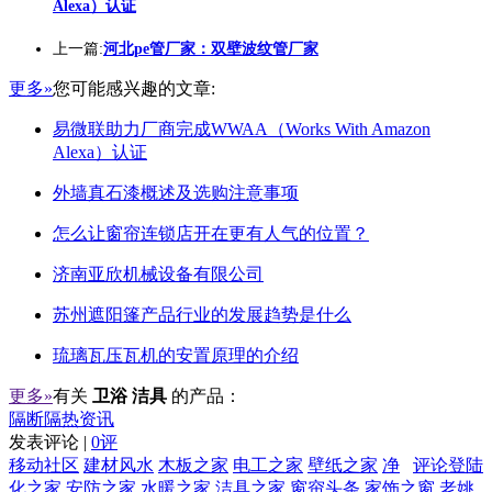
Alexa）认证
上一篇:
河北pe管厂家：双壁波纹管厂家
更多»
您可能感兴趣的文章:
易微联助力厂商完成WWAA（Works With Amazon
Alexa）认证
外墙真石漆概述及选购注意事项
怎么让窗帘连锁店开在更有人气的位置？
济南亚欣机械设备有限公司
苏州遮阳篷产品行业的发展趋势是什么
琉璃瓦压瓦机的安置原理的介绍
更多»
有关
卫浴 洁具
的产品：
隔断隔热资讯
发表评论 |
0评
移动社区
建材风水
木板之家
电工之家
壁纸之家
净
评论登陆
化之家
安防之家
水暖之家
洁具之家
窗帘头条
家饰之窗
老姚