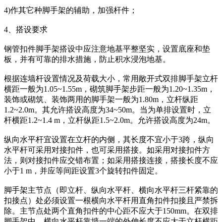
4)作其它种脚手架的辅助，加强杆件；
4、搭设要求
钢管扣件脚手架搭设中应注意地基平整坚实，设置底座和垫
板，并有可靠的排水措施，防止积水浸泡地基。
根据连墙杆设置情况及荷载大小，常用敞开式双排脚手架立杆
横距一般为1.05~1.55m，砌筑脚手架步距一般为1.20~1.35m，
装饰或砌筑、装饰两用的脚手架一般为1.80m，立杆纵距
1.2~2.0m。其允许搭设高度为34~50m。当为单排设置时，立
杆横距1.2~1.4 m，立杆纵距1.5~2.0m。允许搭设高度为24m。
纵向水平杆宜设置在立杆的内侧，其长度不宜小于3跨，纵向
水平杆可采用对接扣件，也可采用搭接。如采用对接扣件方
法，则对接扣件应交错布置；如采用搭接连接，搭接长度不应
小于1 m，并应等间距设置3个旋转扣件固定。
脚手架主节点（即立杆、纵向水平杆、横向水平杆三杆紧靠的
扣接点）处必须设置一根横向水平杆用直角扣件扣接且严禁拆
除。主节点处两个直角扣件的中心距不应大于150mm。在双排
脚手架中，横向水平杆靠墙一端的外伸长度不应大于立杆横距