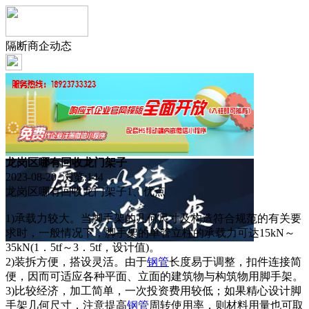
隔断商企动态
龙岗区哪有回收龙门架子
2023-08-20 浏览:
144
龙岗区哪有回收龙门架子1、优点
1)承载力较大。当脚手架的几何尺寸及构造符合规范的有关要
求时，一般情况下，脚手架的单管立柱的承载力可达15kN～
35kN(1．5tf～3．5tf，设计值)。
2)装拆方便，搭设灵活。由于
钢管
长度易于调整，扣件连接简
便，因而可适应各种平面、立面的建筑物与构筑物用脚手架。
3)比较经济，加工简单，一次投资费用较低；如果精心设计脚
手架几何尺寸，注意提高
钢管
周转使用率，则材料用量也可取