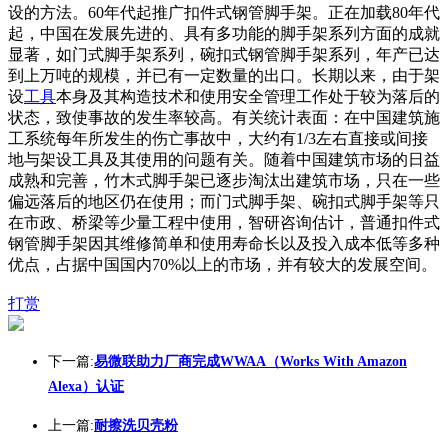
设的方法。60年代起推广扣件式钢管脚手架。正在加载80年代
起，中国在发展先进的、具有多功能的脚手架系列方面的成就
显著，如门式脚手架系列，碗扣式钢管脚手架系列，年产已达
到上万吨的规模，并已有一定数量的出口。长期以来，由于架
设
工具
本身及其构造技术和使用安全管理工作处于较为落后的
状态，致使事故的发生率较高。有关统计表面：在中国建筑施
工系统每年所发生的伤亡事故中，大约有1/3左右直接或间接
地与架设工具及其使用的问题有关。随着中国建筑市场的日益
成熟和完善，竹木式脚手架已逐步淘汰出建筑市场，只在一些
偏远落后的地区仍在使用；而门式脚手架、碗扣式脚手架等只
在市政、桥梁等少量工程中使用，智研咨询估计，普通扣件式
钢管脚手架因其维修简单和使用寿命长以及投入成本低等多种
优点，占据中国国内70%以上的市场，并有较大的发展空间。
打赏
下一篇:
易微联助力厂商完成WWAA（Works With Amazon
Alexa）认证
上一篇:
耐擦洗贝壳粉