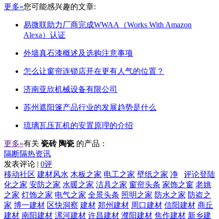
更多»
您可能感兴趣的文章:
易微联助力厂商完成WWAA（Works With Amazon
Alexa）认证
外墙真石漆概述及选购注意事项
怎么让窗帘连锁店开在更有人气的位置？
济南亚欣机械设备有限公司
苏州遮阳篷产品行业的发展趋势是什么
琉璃瓦压瓦机的安置原理的介绍
更多»
有关
瓷砖 陶瓷
的产品：
隔断隔热资讯
发表评论 |
0评
移动社区
建材风水
木板之家
电工之家
壁纸之家
净
评论登陆
化之家
安防之家
水暖之家
洁具之家
窗帘头条
家饰之窗
老姚
之家
灯饰之家
电气之家
全景头条
照明之家
防水之家
防盗之
家
博一建材
区快洞察
建材
郑州建材
周口建材
信阳建材
商丘
建材
南阳建材
漯河建材
许昌建材
濮阳建材
焦作建材
新乡建