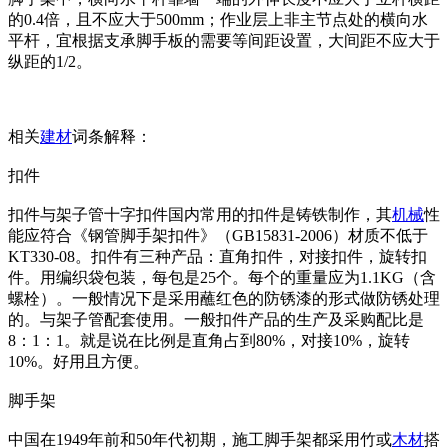
的0.4倍，且不应大于500mm；作业层上非主节点处的横向水
平杆，宜根据支承脚手板的需要等间距设置，大间距不应大于
纵距的1/2。
相关
建材
词条解释：
扣件
扣件与架子管十字扣件国内常用的扣件是铸铁制作，其
机械
性
能应符合《钢管脚手架扣件》（GB15831-2006）材质不低于
KT330-08。扣件有三种产品：直角扣件，对接扣件，旋转扣
件。用编织袋包装，每包是25个。每个的重量应为1.1KG（含
螺栓）。一般情况下是采用蘸红色的防锈漆的形式做防锈处理
的。与架子管配套使用。一般扣件产品的生产及采购配比是
8：1：1。就是说在比例是直角占到80%，对接10%，旋转
10%。好用且方便。
脚手架
中国在1949年前和50年代初期，施工脚手架都采用竹或
木材
搭