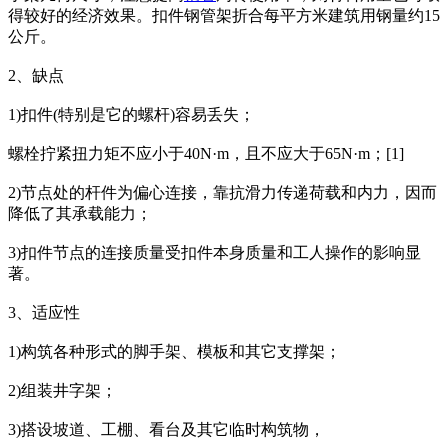
得较好的经济效果。扣件钢管架折合每平方米建筑用钢量约15
公斤。
2、缺点
1)扣件(特别是它的螺杆)容易丢失；
螺栓拧紧扭力矩不应小于40N·m，且不应大于65N·m；[1]
2)节点处的杆件为偏心连接，靠抗滑力传递荷载和内力，因而
降低了其承载能力；
3)扣件节点的连接质量受扣件本身质量和工人操作的影响显
著。
3、适应性
1)构筑各种形式的脚手架、模板和其它支撑架；
2)组装井字架；
3)搭设坡道、工棚、看台及其它临时构筑物，