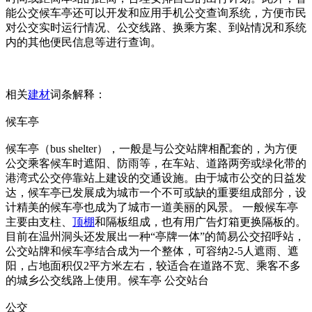
能公交候车亭还可以开发和应用手机公交查询系统，方便市民
对公交实时运行情况、公交线路、换乘方案、到站情况和系统
内的其他便民信息等进行查询。
相关
建材
词条解释：
候车亭
候车亭（bus shelter），一般是与公交站牌相配套的，为方便
公交乘客候车时遮阳、防雨等，在车站、道路两旁或绿化带的
港湾式公交停靠站上建设的交通设施。由于城市公交的日益发
达，候车亭已发展成为城市一个不可或缺的重要组成部分，设
计精美的候车亭也成为了城市一道美丽的风景。 一般候车亭
主要由支柱、
顶棚
和隔板组成，也有用广告灯箱更换隔板的。
目前在温州洞头还发展出一种“亭牌一体”的简易公交招呼站，
公交站牌和候车亭结合成为一个整体，可容纳2-5人遮雨、遮
阳，占地面积仅2平方米左右，较适合在道路不宽、乘客不多
的城乡公交线路上使用。候车亭 公交站台
公交