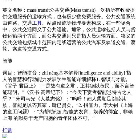
英文名称：mass transit公共交通(Mass transit)，泛指所有收费提
供交通服务的运输方式，也有极少数免费服务。公共交通系统
由道路、交通
工具
、站点设施等物理要素构成，在一些场合
中，公共交通同义于公共运输。通常，公共运输包括人员与货
物运输两个方面，而公共交通则只是指人员运输方面。狭义的
公共交通包括城市范围内定线运营的公共汽车及轨道交通、渡
轮、索道等交通方式。
智能
词目：智能拼音：zhì néng基本解释[intelligence and ability] 指
人的智慧和行动能力发展学生智能详细解释1. 智谋与才能。
《管子·君臣上》：“是故有道之君，正其德以莅民，而不言智
能聪明。”《汉书·高帝纪下》：“今天下贤者智能岂特古之人
乎？” 宋司马光《人墓志铭》：“呜呼！妇人柔顺足以睦其
族，智能足以齐其家，斯已贤矣。”2. 指智力。李大钊《上海
的童工问题》：“为帮助他们智能的发育，娱养的得宜，非赖
上海 的献身于无产同胞的青年团体不可。”
打赏