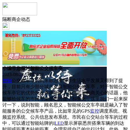
隔断商企动态
小编带您探讨智能公交候车亭
2023-08-28 浏览:
119
智能
公交候车亭的到来标志着城市生活水平发展又得到了提
升，目前只有少部分城市安装智能公交候车亭，对于智能公交
候车亭它的优势所在有哪些呢？这也是采购商关心的话题，他
能够给候车的市民带来哪些方便，和变化，这里我们一起来探
讨一下，说到智能，顾名思义，智能候公交车亭就是融入了智
能服务的公交候车亭产品，比如常见的GPS
监控
调度系统、视
频监控系统、公共信息发布系统。市民在公交站台等车的过程
中，可以通过智能站牌的l
LED
显示屏获悉所搭乘车辆的到达
时间或距离本站的距离，合理安排自己的出行计划。此外，智