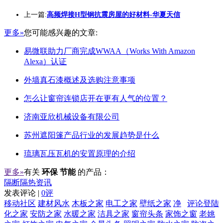
上一篇:
高频焊接H型钢抗震房屋的好材料-华夏天信
更多»
您可能感兴趣的文章:
易微联助力厂商完成WWAA（Works With Amazon
Alexa）认证
外墙真石漆概述及选购注意事项
怎么让窗帘连锁店开在更有人气的位置？
济南亚欣机械设备有限公司
苏州遮阳篷产品行业的发展趋势是什么
琉璃瓦压瓦机的安置原理的介绍
更多»
有关
环保 节能
的产品：
隔断隔热资讯
发表评论 |
0评
移动社区
建材风水
木板之家
电工之家
壁纸之家
净
评论登陆
化之家
安防之家
水暖之家
洁具之家
窗帘头条
家饰之窗
老姚