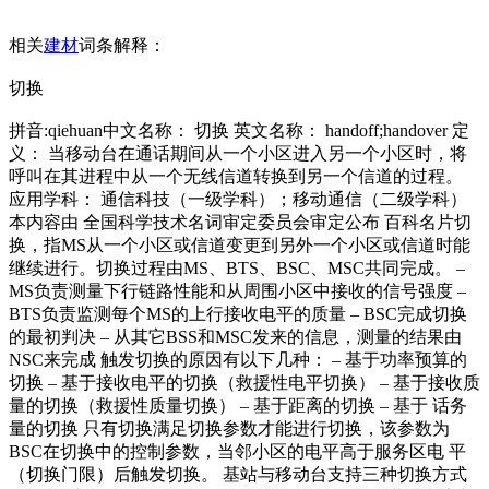
相关
建材
词条解释：
切换
拼音:qiehuan中文名称： 切换 英文名称： handoff;handover 定
义： 当移动台在通话期间从一个小区进入另一个小区时，将
呼叫在其进程中从一个无线信道转换到另一个信道的过程。
应用学科： 通信科技（一级学科）；移动通信（二级学科）
本内容由 全国科学技术名词审定委员会审定公布 百科名片切
换，指MS从一个小区或信道变更到另外一个小区或信道时能
继续进行。切换过程由MS、BTS、BSC、MSC共同完成。 –
MS负责测量下行链路性能和从周围小区中接收的信号强度 –
BTS负责监测每个MS的上行接收电平的质量 – BSC完成切换
的最初判决 – 从其它BSS和MSC发来的信息，测量的结果由
NSC来完成 触发切换的原因有以下几种： – 基于功率预算的
切换 – 基于接收电平的切换（救援性电平切换） – 基于接收质
量的切换（救援性质量切换） – 基于距离的切换 – 基于 话务
量的切换 只有切换满足切换参数才能进行切换，该参数为
BSC在切换中的控制参数，当邻小区的电平高于服务区电 平
（切换门限）后触发切换。 基站与移动台支持三种切换方式