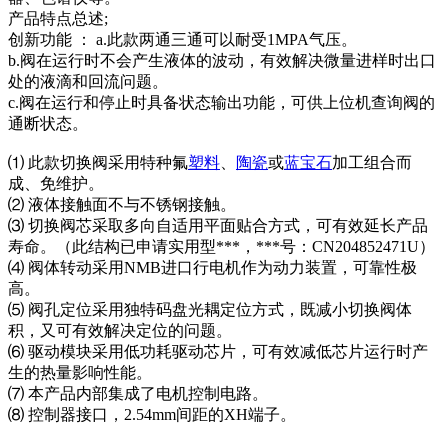
产品特点总述;
创新功能 ： a.此款两通三通可以耐受1MPA气压。
b.阀在运行时不会产生液体的波动，有效解决微量进样时出口
处的液滴和回流问题。
c.阀在运行和停止时具备状态输出功能，可供上位机查询阀的
通断状态。
⑴ 此款切换阀采用特种氟
塑料
、
陶瓷
或
蓝宝石
加工组合而
成、免维护。
⑵ 液体接触面不与不锈钢接触。
⑶ 切换阀芯采取多向自适用平面贴合方式，可有效延长产品
寿命。（此结构已申请实用型***，***号：CN204852471U）
⑷ 阀体转动采用NMB进口行电机作为动力装置，可靠性极
高。
⑸ 阀孔定位采用独特码盘光耦定位方式，既减小切换阀体
积，又可有效解决定位的问题。
⑹ 驱动模块采用低功耗驱动芯片，可有效减低芯片运行时产
生的热量影响性能。
⑺ 本产品内部集成了电机控制电路。
⑻ 控制器接口，2.54mm间距的XH端子。