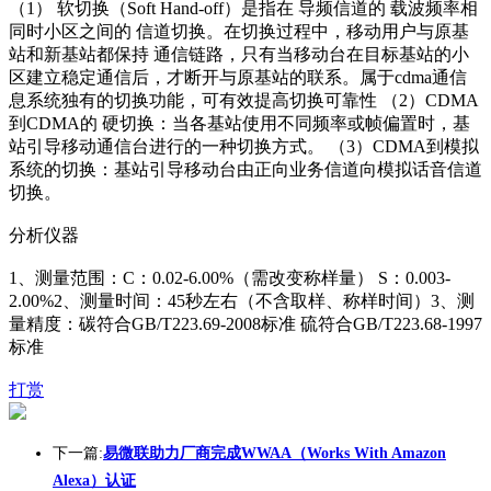
（1） 软切换（Soft Hand-off）是指在 导频信道的 载波频率相
同时小区之间的 信道切换。在切换过程中，移动用户与原基
站和新基站都保持 通信链路，只有当移动台在目标基站的小
区建立稳定通信后，才断开与原基站的联系。属于cdma通信
息系统独有的切换功能，可有效提高切换可靠性 （2）CDMA
到CDMA的 硬切换：当各基站使用不同频率或帧偏置时，基
站引导移动通信台进行的一种切换方式。 （3）CDMA到模拟
系统的切换：基站引导移动台由正向业务信道向模拟话音信道
切换。
分析仪器
1、测量范围：C：0.02-6.00%（需改变称样量） S：0.003-
2.00%2、测量时间：45秒左右（不含取样、称样时间）3、测
量精度：碳符合GB/T223.69-2008标准 硫符合GB/T223.68-1997
标准
打赏
下一篇:
易微联助力厂商完成WWAA（Works With Amazon
Alexa）认证