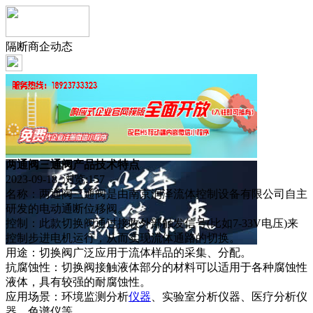
隔断商企动态
两通阀三通阀产品技术特点
2023-09-18 浏览:
157
名称：两通阀三通阀是由南京润泽流体控制设备有限公司自主
研发的电动通断位移阀。
控制：此款切换阀通过接收外部触发信号(比如7-33V电压)来
控制步进电机运行，从而实现流体通路的切换。
用途：切换阀广泛应用于流体样品的采集、分配。
抗腐蚀性：切换阀接触液体部分的材料可以适用于各种腐蚀性
液体，具有较强的耐腐蚀性。
应用场景：环境监测分析
仪器
、实验室分析仪器、医疗分析仪
器、色谱仪等。