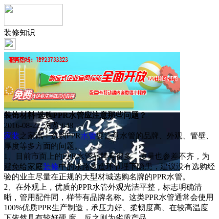
装修知识
装饰材料|选购PPR水管应注意那些问题？
2016-08-22 浏览:
648
家装
之家讯：选购PPR
水管
要注意水管的品牌、外观、管壁、
厚度等多方面的问题。
1、目前市面上的PPR水管品牌有很多，质量也参差不齐，为
避免给家庭
装修
中的水路改造环节埋下隐患，建议没有选购经
验的业主尽量在正规的大型材城选购名牌的PPR水管。
2、在外观上，优质的PPR水管外观光洁平整，标志明确清
晰，管用配件同，样带有品牌名称。这类PPR水管通常会使用
100%优质PPR生产制造，承压力好、柔韧度高、在较高温度
下依然具有较好硬 度，反之则为劣质产品。