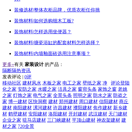
装修选材|整体衣柜品牌，优质衣柜任你挑
装饰材料|如何选购细木工板?
装饰材料|怎样选用坐便器？
装饰材料|搪瓷浴缸的配套材料怎样选择？
装饰材料|内墙釉面砖选用注意事项？
更多»
有关
家装设计
的产品：
隔断隔热资讯
发表评论 |
0评
移动社区
建材风水
木板之家
电工之家
壁纸之家
净
评论登陆
化之家
安防之家
水暖之家
洁具之家
窗帘头条
家饰之窗
老姚
之家
灯饰之家
电气之家
全景头条
照明之家
防水之家
防盗之
家
博一建材
区快洞察
建材
郑州建材
周口建材
信阳建材
商丘
建材
南阳建材
漯河建材
许昌建材
濮阳建材
焦作建材
新乡建
材
鹤壁建材
安阳建材
洛阳建材
开封建材
武汉建材
天门建材
企业之家
驻马店建材
三门峡建材
平顶山建材
神农架建材
建
材之家
720全景