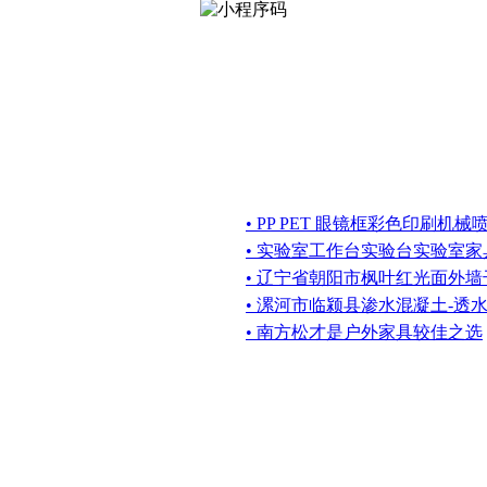
• PP PET 眼镜框彩色印刷机
• 实验室工作台实验台实验室
• 辽宁省朝阳市枫叶红光面外
• 漯河市临颍县渗水混凝土-透
• 南方松才是户外家具较佳之选