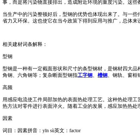
事，而是将污染物直接排出，造成附近环境的重度污染。这些
当生产中的污染整顿好后，型钢的优势也体现出来了。与一些
省力又环保。这也使它在当今政策下得到应用与推广，总体来
相关建材词条解释：
型钢
型钢是一种有一定截面形状和尺寸的条型钢材，是钢材四大品种
角钢、六角钢等；复杂断面型钢指
工字钢
、
槽钢
、钢轨、窗框
高频
用感应电流使工件局部加热的表面热处理工艺。这种热处理工艺
热方法对零件进行表面淬火。随着工业的发展，感应加热热处
因素
词目：因素拼音：yīn sù英文：factor