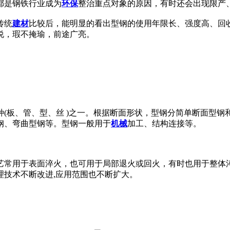
都是钢铁行业成为
环保
整治重点对象的原因，有时还会出现限产
传统
建材
比较后，能明显的看出型钢的使用年限长、强度高、回
说，瑕不掩瑜，前途广亮。
(板、管、型、丝 )之一。根据断面形状，型钢分简单断面型钢
钢、弯曲型钢等。型钢一般用于
机械
加工、结构连接等。
常用于表面淬火，也可用于局部退火或回火，有时也用于整体淬
理技术不断改进,应用范围也不断扩大。