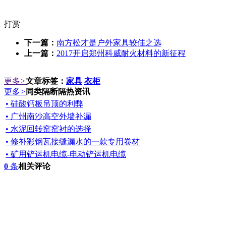
打赏
下一篇：
南方松才是户外家具较佳之选
上一篇：
2017开启郑州科威耐火材料的新征程
更多
>
文章标签：
家具
衣柜
更多
>
同类隔断隔热资讯
• 硅酸钙板吊顶的利弊
• 广州南沙高空外墙补漏
• 水泥回转窑窑衬的选择
• 修补彩钢瓦接缝漏水的一款专用卷材
• 矿用铲运机电缆-电动铲运机电缆
0
条
相关评论