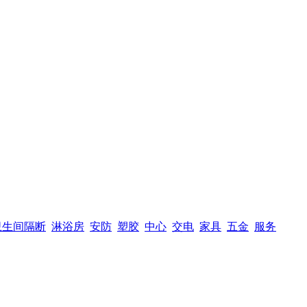
卫生间隔断
淋浴房
安防
塑胶
中心
交电
家具
五金
服务