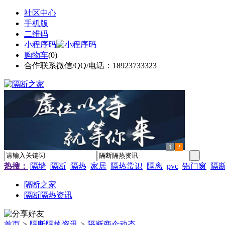
社区中心
手机版
二维码
小程序码
购物车
(
0
)
合作联系微信/QQ/电话：18923733323
1
2
热搜：
隔墙
隔断
隔热
家居
隔热常识
隔离
pvc
铝门窗
隔
隔断之家
隔断隔热资讯
首页
>
隔断隔热资讯
>
隔断商企动态