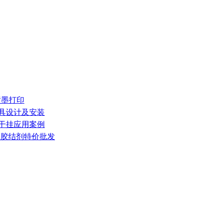
械喷墨打印
家具设计及安装
墙干挂应用案例
水胶结剂特价批发