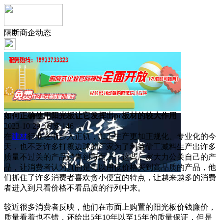
隔断商企动态
如何正确使用阳光板让它发挥出pc板材的较大作用
2023-10-29 浏览:
146
在
建材
行业逐渐步入正轨，加工生产更加正规化、专业化的今
天，也不乏许多打擦边球的厂家为了利益偷工减料生产出许多
质量不过关的产品销售到市面上。这些厂家大力公关自己的产
品，让消费者认为真的是可以用低价格买到高品质的产品，他
们抓住了许多消费者喜欢贪小便宜的特点，让越来越多的消费
者进入到只看价格不看品质的行列中来。
较近很多消费者反映，他们在市面上购置的阳光板价钱廉价，
质量看着也不错，还给出5年10年以至15年的质量保证，但是