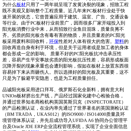
为什么
板材
只用了一两年就呈现了发黄决裂的现象，招致工程
既不美观又影响整个工程质量。近几年来PC板材行业处于快
速开展的状态，它曾普遍应用于建筑、温室、广告、交通设备
等行业。由于PC板材行业前景广，因而很多厂家开端投入到
阳光板消费行业中来，从而招致行业鱼目混珠，质量良莠不
齐。劣质的阳光板含有毒有害的物质，并且质量差的PC阳光
板采用废料和回收料，
环保
性差对人体有很大的危害。
塑料
的
回收再造自身有利于环境，但是关于运用者或是加工者的身体
都会形成一定的影响。 质量不好的PC阳光板抗冲击承压性
差，容易产生平安事故劣质的阳光板抗压性差，容易形成板面
沉降开裂的现象承重也会遭到影响，假如在板材上放置东西很
容易掉下来从而砸伤人。所以选择好的阳光板及其重要，这不
只是为了躲避平安隐患，也是为工程质量担任。
品诚阳光板采用进口拜耳、俄罗斯石化全新料，拥有意大利
UNIO
n板材挤出生产线，产品经过国家化建中心检验合格，
并通过世界知名商检机构英国英斯贝克（INSPECTORATE）
的产品检测认证，在业内率先通过了世界著名的英国测检认证
（BM TRADA，UKAS012）的ISO9000 / ISO14000质量及环
境管理体系认证，并先后成功导入UFIDA A6 协同办公管理平
台及Oracle JDE ERP企业流程管理系统，实现了企业全面信息