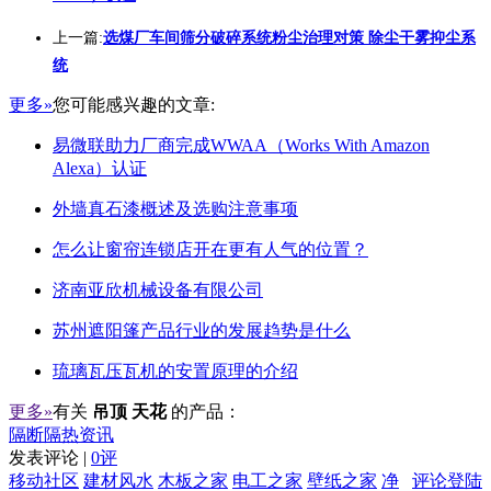
上一篇:
选煤厂车间筛分破碎系统粉尘治理对策 除尘干雾抑尘系
统
更多»
您可能感兴趣的文章:
易微联助力厂商完成WWAA（Works With Amazon
Alexa）认证
外墙真石漆概述及选购注意事项
怎么让窗帘连锁店开在更有人气的位置？
济南亚欣机械设备有限公司
苏州遮阳篷产品行业的发展趋势是什么
琉璃瓦压瓦机的安置原理的介绍
更多»
有关
吊顶 天花
的产品：
隔断隔热资讯
发表评论 |
0评
移动社区
建材风水
木板之家
电工之家
壁纸之家
净
评论登陆