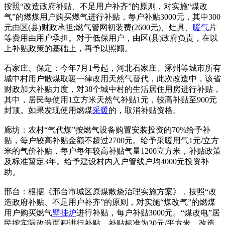
按照“改造政府补贴、不足用户补齐”的原则，对实施“煤改
气”的燃煤用户购买燃气进行补贴，每户补贴3000元，其中300
元由区(县)财政承担;燃气管网初装费(2600元)、灶具、
暖气
片
等费用由用户承担。对于低保用户，由区(县)政府负责，在以
上补贴政策的基础上，再予以照顾。
石家庄、保定：今年7月1号起，河北石家庄、涿州等城市所有
城中村用户散煤取暖一律改用天然气替代，此次改造中，该省
财政加大补贴力度，对38个城中村的生活居住用房进行补贴，
其中，居民每使用1立方米天然气补贴1元，较高补贴至900元
封顶。如果发现使用燃煤
采暖
的，取消补贴资格。
廊坊：农村“气代煤”按燃气设备购置安装投资的70%给予补
贴，每户较高补贴金额不超过2700元。给予采暖用气1元/立方
米的气价补贴，每户每年较高补贴气量1200立方米，补贴政策
及标准暂定3年。给予建设村内入户管线户均4000元投资补
助。
邢台：根据《邢台市城区原煤散烧治理实施方案》，按照“改
造政府补贴、不足用户补齐”的原则，对实施“煤改气”的燃煤
用户购买燃气
壁挂炉
进行补贴，每户补贴3000元。“煤改电”居
民按实际改造面积进行补贴，补贴标准为30元/平方米。改造