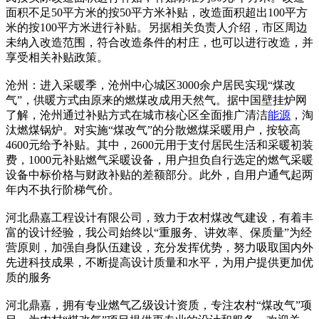
面积不足50平方米的按50平方米补贴，改造面积超出100平方
米的按100平方米进行补贴。另据相关负责人介绍，市区周边
未纳入改造范围，符合改造条件的村庄，也可以进行改造，并
享受相关补贴政策。
沧州：进入采暖季，沧州中心城区3000余户居民实现“煤改
气”，供暖方式由原来的燃煤改成用天然气。据中国壁挂炉网
了解，沧州通过补贴方式在城市核心区全面推广清洁
能源
，淘
汰燃煤锅炉。对实施“煤改气”的分散燃煤采暖用户，按较高
4600元给予补贴。其中，2600元用于支付居民生活和采暖初装
费，1000元补贴燃气采暖设备，用户担负自行选定的燃气采暖
设备中标价格与财政补贴的差额部分。此外，自用户通气起两
年内不执行阶梯气价。
河北鼎嘉工程设计有限公司，致力于农村煤改气建设，有着丰
富的设计经验，我公司始终以“重服务、讲效率、保质量”为经
营原则，加强自身队伍建设，充分发挥优势，努力吸取国内外
先进科技成果，不断提高设计质量和水平，为用户提供更加优
质的服务
河北鼎嘉，拥有专业燃气乙级设计资质，专注农村“煤改气”项