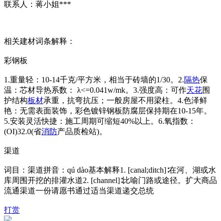
联系人：蒋小姐***
相关建材词条解释：
彩钢板
1.重量轻：10-14千克/平方米，相当于砖墙的1/30。2.
隔热
保
温：芯材导热系数： λ<=0.041w/mk。3.强度高：可作
天花
围
护结构
板材
承重，抗弯抗压；一般房屋不用梁柱。4.色泽鲜
艳：无需表面装饰，彩色镀锌钢板防腐层保持期在10-15年。
5.安装灵活快捷：施工周期可缩短40%以上。6.氧指数：
(OI)32.0(省
消防
产品质检站)。
渠道
词目：渠道拼音：qú dào基本解释1. [canal;ditch]∶在河、湖或水
库周围开挖的排灌水道2. [channel]∶比喻门路或途径。扩大商品
流通渠道一份请愿书通过适当渠道递交总统
打赏