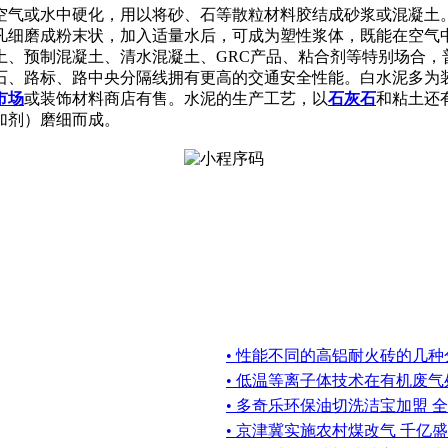
空气或水中硬化，用以将砂、石等散粒材料胶结成砂浆或混凝土
凡细磨成粉末状，加入适量水后，可成为塑性浆体，既能在空气
土、预制混凝土、清水混凝土、GRC产品、粘合剂等特别场合，
石、路标、路中央分隔线拥有更高的交通安全性能。白水泥多为
市场
或装饰材料商店有售。水泥的生产工艺，以
石灰石
和粘土还
加剂）磨细而成。
• 性能不同的高铝耐火砖的几种
• 低温等离子体技术在有机废
• 多奇乐环保油切洗洁宝加盟 
• 京津冀实施农村煤改气 千亿