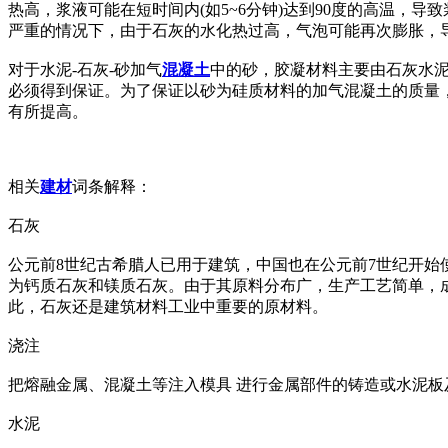
热高，浆液可能在短时间内(如5~6分钟)达到90度的高温
严重的情况下，由于石灰的水化热过高，气泡可能再次膨胀，
对于水泥-石灰-砂加气
混凝土
中的砂，胶凝材料主要由石灰水
必须得到保证。为了保证以砂为硅质材料的加气混凝土的质量
有所提高。
相关
建材
词条解释：
石灰
公元前8世纪古希腊人已用于建筑，中国也在公元前7世纪开始
为钙质石灰和镁质石灰。由于其原料分布广，生产工艺简单，
此，石灰还是建筑材料工业中重要的原材料。
浇注
把熔融金属、混凝土等注入模具 进行金属部件的铸造或水泥板
水泥