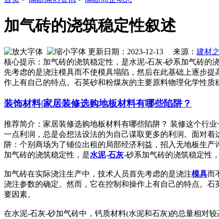
加气砖的浇筑稳定性叙述
更新日期：2023-12-13 来源：
建材
核心提示：加气砖的浇筑稳定性，是水泥-石灰-砂系加气砖的
先考虑的是浇注模具而不使模具塌陷，然后在此基础上逐步提
作上有自己的特点。石英砂和粉煤灰的主要原料物理化学性质
装饰材料|家居装修选购地板材料有哪些陷阱？
推荐简介：家居装修选购地板材料有哪些陷阱？ 装修这个行
一点利润，总是会想法设法的为自己谋取更多的利润。面对着
阱：个别商场为了铺位出租的局部经济利益，招入无地板生产许可证
加气砖的浇筑稳定性，是
水泥
-
石灰
-砂系加气砖的浇筑稳定性
加气砖在实际浇注生产中，技术人员首先考虑的是浇注
模具
而
浇注参数的确定。然而，它在控制和操作上有自己的特点。石
要因素。
在水泥-石灰-砂加气砖中，钙质材料(水泥和石灰)的总量相对