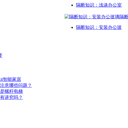
隔断知识：浅谈办公室
隔断知识：安装办公玻
要
it智能家居
注意哪些问题？
是螺杆电梯
有讲究吗？