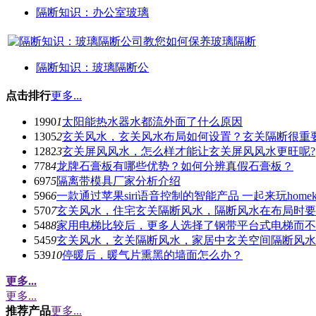
隔断知识：办公室玻璃
隔断知识：玻璃隔断公
点击排行
更多...
1990
1
太阳能热水器水都流外面了什么原因
1305
2
玄关风水，玄关风水布局如何设置？玄关隔断很重
1282
3
玄关屏风风水，怎么样才能让玄关屏风风水更旺呢?
778
4
龙牌石膏板有哪些优势？如何分辨真假石膏板？
697
5
隔离带模具厂家分析介绍
596
6
一款通过苹果siri语音控制的智能产品 一起来玩homek
570
7
玄关风水，住宅玄关隔断风水，隔断风水在布局时要
548
8
家用电梯比较后，更多人选择了钢带平台式电梯而不
545
9
玄关风水，玄关隔断风水，家居中玄关空间隔断风水
539
10
停暖后，暖气片熏黑的墙面怎么办？
更多...
更多...
推荐产品
更多...