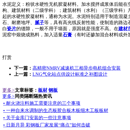
水泥定义：粉状水硬性无机胶凝材料。加水搅拌成浆体后能在
构、建筑材料（二级学科）；建筑材料（水利）（三级学科）
起的水硬性胶凝材料，通称为水泥。水泥特别适用于制造混凝
石、耐磨地坪、
腻子
等，具有高光线反射性能，使制造的路边
白
瓷片
的缝隙，一般不用于墙面，原因就是强度不高。在
建材
泥窑中煅烧成熟料，加入适量
石膏
（有时还掺加混合材料或外
打赏
下一篇：
高精密NMRV减速机三相异步电机组合安装
上一篇：
LNG气化站点供设计标准之补图设计
更多
>
文章标签：
板材
钢板
更多
>
同类隔断隔热资讯
• 耐火浇注料施工需要注意的三个事项
• 一种自来水调制的生态板胶合板木板细木工板板材
• 关于金库门安装的一些注意事项
• 日新月异 彩钢板厂家发展“痛点”如何击破