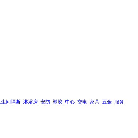
卫生间隔断
淋浴房
安防
塑胶
中心
交电
家具
五金
服务