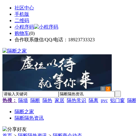
社区中心
手机版
二维码
小程序码
购物车
(
0
)
合作联系微信/QQ/电话：18923733323
1
2
热搜：
隔墙
隔断
隔热
家居
隔热常识
隔离
pvc
铝门窗
隔
隔断之家
隔断隔热资讯
首页
>
隔断隔热资讯
>
隔断商企动态