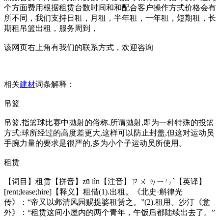
个方面费用根据租赁台数时间和和配合客户操作方式价格会有
所不同，我们支持日租，月租，半年租，一年租，短期租，长
期租吊篮出租，服务周到，
该网页右上角有我们的联系方式，欢迎咨询
相关
建材
词条解释：
吊篮
吊篮,指篮球比赛中抛射的俗称.所谓抛射,即为一种特殊的投篮
方式:球所经过的高度差更大,这样可以防止封盖,但这对运动员
手腕力量的要求是很严的,多为小个子运动员所使用。
租赁
【词目】租赁【拼音】zū lìn【注音】ㄗㄨ ㄌㄧㄣˋ【英译】
[rent;lease;hire]【释义】租借(1).出租。《北史·斛律光
传》：“帝又以邺清风园赐提婆租赁之。”(2).租用。沙汀《意
外》：“租赁这间小屋内的两个青年，午饭后都陆续出去了。”