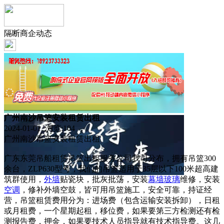
隔断商企动态
广州南沙吊篮安装租赁出租
2024-01-01 浏览:
104
广州南沙吊篮安装租赁出租
广东东莞吊船租赁吊篮出租服务公司我司分布，拥有吊篮300
余台，ZLP630型号，我们的吊篮适用于35层以下100米超高建
筑群使用，
外墙
贴瓷块，批灰批荡，安装
幕墙
玻璃
维修，安装
空调
，修补外墙空鼓，皆可用吊篮施工，安全可靠，持证经
营，吊篮租赁费用分为：进场费（包含运输安装拆卸），日租
或月租费，一个星期起租，移位费，如果要第三方检测还有检
测报告费，押金，如果要技术人员指导就有技术指导费。这几