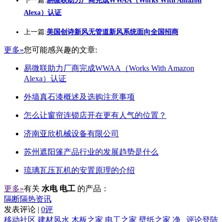
下一篇:
易微联助力厂商完成WWAA（Works With Amazon
Alexa）认证
上一篇:
美国创诗新风无管道新风系统面向全国招商
更多»
您可能感兴趣的文章:
易微联助力厂商完成WWAA（Works With Amazon
Alexa）认证
外墙真石漆概述及选购注意事项
怎么让窗帘连锁店开在更有人气的位置？
济南亚欣机械设备有限公司
苏州遮阳篷产品行业的发展趋势是什么
琉璃瓦压瓦机的安置原理的介绍
更多»
有关
水电 电工
的产品：
隔断隔热资讯
发表评论 |
0评
移动社区
建材风水
木板之家
电工之家
壁纸之家
净
评论登陆