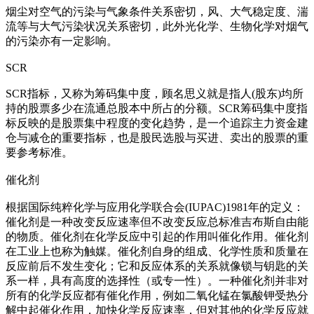
烟尘对空气的污染与气象条件关系密切，风、大气稳定度、湍
流等与大气污染状况关系密切，此外光化学、生物化学对烟气
的污染亦有一定影响。
SCR
SCR指标，又称为筹码集中度，顾名思义就是指人(股东)均所
持的股票多少在流通总股本中所占的分额。SCR筹码集中度指
标反映的是股票集中程度的变化趋势，是一个追踪主力资金建
仓与减仓的重要指标，也是股民选股与买进、卖出的股票的重
要参考标准。
催化剂
根据国际纯粹化学与应用化学联合会(IUPAC)1981年的定义：
催化剂是一种改变反应速率但不改变反应总标准吉布斯自由能
的物质。催化剂在化学反应中引起的作用叫催化作用。催化剂
在工业上也称为触媒。催化剂自身的组成、化学性质和质量在
反应前后不发生变化；它和反应体系的关系就像锁与钥匙的关
系一样，具有高度的选择性（或专一性）。一种催化剂并非对
所有的化学反应都有催化作用，例如二氧化锰在氯酸钾受热分
解中起催化作用，加快化学反应速率，但对其他的化学反应就