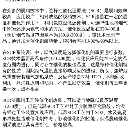
在众多的脱硝技术中，选择性催化还原法（SCR）是脱硝效率
较高，应用较广，相对成熟的脱硝技术。SCR法是在一定的温
度和催化剂作用下，利用氨或烃做还原剂，可选择性地将烟气
中NOx还原为氮气和水的方法。催化反应温度在320-400度
（焦炉烟气温度范围基本为180度-300度），该技术无副产
品，通过加大催化剂装填量，脱硝效率能达80%-90%以上。
在SCR系统设计中，烟气温度是选择催化剂的重要运行参数。
SCR技术需要高温条件(320-400度)，催化反应只能在一定的温
度范围内进行，同时存在催化的极佳温度，这是每种催化剂特
有的性质，因此烟气温度直接影响反应的进程。所以，焦炉烟
气需要安装烟气加热系统。反应产物是N2和H2O，不能回收
利用，只消耗原料和动力，不产生经济效益，催化剂每三年更
换一次，成本很高。
SCR法脱硝工艺经催化剂改良，可以适当地降低反应温度
（230度），但是低温SCR工艺都处于实验室研究阶段，均没
有经过工业装置实践应用。低温SCR工艺由于SO2、水及氨易
形成氨盐造成催化剂中毒，影响催化剂的性能，低温脱硝催化
剂采购途径具有垄断性，价格较高。