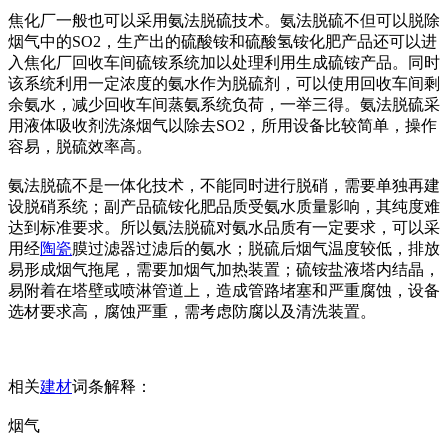
焦化厂一般也可以采用氨法脱硫技术。氨法脱硫不但可以脱除
烟气中的SO2，生产出的硫酸铵和硫酸氢铵化肥产品还可以进
入焦化厂回收车间硫铵系统加以处理利用生成硫铵产品。同时
该系统利用一定浓度的氨水作为脱硫剂，可以使用回收车间剩
余氨水，减少回收车间蒸氨系统负荷，一举三得。氨法脱硫采
用液体吸收剂洗涤烟气以除去SO2，所用设备比较简单，操作
容易，脱硫效率高。
氨法脱硫不是一体化技术，不能同时进行脱硝，需要单独再建
设脱硝系统；副产品硫铵化肥品质受氨水质量影响，其纯度难
达到标准要求。所以氨法脱硫对氨水品质有一定要求，可以采
用经
陶瓷
膜过滤器过滤后的氨水；脱硫后烟气温度较低，排放
易形成烟气拖尾，需要加烟气加热装置；硫铵盐液塔内结晶，
易附着在塔壁或喷淋管道上，造成管路堵塞和严重腐蚀，设备
选材要求高，腐蚀严重，需考虑防腐以及清洗装置。
相关
建材
词条解释：
烟气