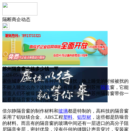
隔断商企动态
苏州隔音窗价格多少钱一平
2024-05-15 浏览:
153
家住城市，难免会有各种声音的骚扰，晚上睡觉的时候被扰的
不能入睡怎么办？这时候就会有很多人想到苏州
隔音
窗，它能
营造人们不被噪音骚扰的环境。下面倍尔静苏州隔音窗带你一
起看看隔音窗安装的位置。
倍尔静隔音窗的制作材料和
玻璃
都是特制的，高科技的隔音窗
采用了铝钛镁合金、ABS工程
塑料
、
铝型材
，这些都是防噪音
的材料。而且有的隔音窗的玻璃中间还有一层进口的高分子阻
尼隔音夹层，密封优异，没有任何的缝隙让声音穿过，安装家