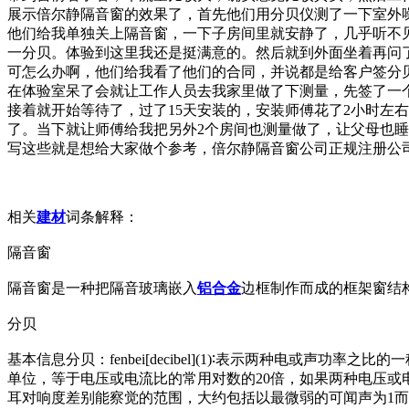
展示倍尔静隔音窗的效果了，首先他们用分贝仪测了一下室外噪
他们给我单独关上隔音窗，一下子房间里就安静了，几乎听不见
一分贝。体验到这里我还是挺满意的。然后就到外面坐着再问
可怎么办啊，他们给我看了他们的合同，并说都是给客户签分
在体验室呆了会就让工作人员去我家里做了下测量，先签了一
接着就开始等待了，过了15天安装的，安装师傅花了2小时左
了。当下就让师傅给我把另外2个房间也测量做了，让父母也
写这些就是想给大家做个参考，倍尔静隔音窗公司正规注册公
相关
建材
词条解释：
隔音窗
隔音窗是一种把隔音玻璃嵌入
铝合金
边框制作而成的框架窗结
分贝
基本信息分贝：fenbei[decibel](1)∶表示两种电或声
单位，等于电压或电流比的常用对数的20倍，如果两种电压或
耳对响度差别能察觉的范围，大约包括以最微弱的可闻声为1而开始的标