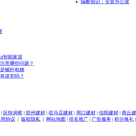
隔断知识：安装办公玻
要
it智能家居
注意哪些问题？
是螺杆电梯
有讲究吗？
|
区快洞察
|
郑州建材
|
驻马店建材
|
周口建材
|
信阳建材
|
商丘
使用协议
|
版权隐私
|
网站地图
|
排名推广
|
广告服务
|
积分换礼