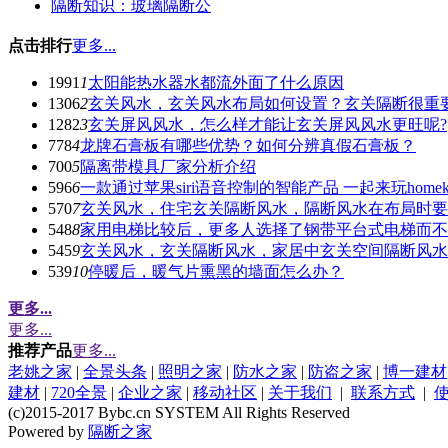
隔断知识：玻璃隔断公
点击排行
更多...
1991
1
太阳能热水器水都流外面了什么原因
1306
2
玄关风水，玄关风水布局如何设置？玄关隔断很重
1282
3
玄关屏风风水，怎么样才能让玄关屏风风水更旺呢?
778
4
龙牌石膏板有哪些优势？如何分辨真假石膏板？
700
5
隔离带模具厂家分析介绍
596
6
一款通过苹果siri语音控制的智能产品 一起来玩homek
570
7
玄关风水，住宅玄关隔断风水，隔断风水在布局时要
548
8
家用电梯比较后，更多人选择了钢带平台式电梯而不
545
9
玄关风水，玄关隔断风水，家居中玄关空间隔断风水
539
10
停暖后，暖气片熏黑的墙面怎么办？
更多...
更多...
推荐产品
更多...
老姚之家
|
全景头条
|
照明之家
|
防水之家
|
防盗之家
|
博一建材
建材
|
720全景
|
企业之家
|
移动社区
|
关于我们
|
联系方式
|
(c)2015-2017 Bybc.cn SYSTEM All Rights Reserved
Powered by
隔断之家