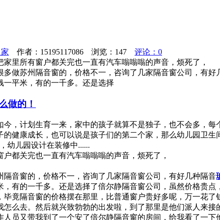
之家
作者：15195117086 浏览：
147
评论：0
把家里所有窗户都关完也一直有汽车嗡嗡嗡的声音，烦死了，
多做苏州隔音窗的，价格不一，咨询了几家隔音窗公司，有好
钱一平米，有的一千多。还是选择
么做的！
今，计划生育一来，家中的孩子就算不是独子，也不会多，每个
子的健康成长，也可以说是孩子们的第二个家，那么幼儿园卫生
园设计在装修中......
窗户都关完也一直有汽车嗡嗡嗡的声音，烦死了，
州隔音窗的，价格不一，咨询了几家隔音窗公司，有好几种隔音
米，有的一千多。还是选择了倍尔静隔音窗公司，虽然价格贵点
，毕竟隔音窗的价格摆在那里，比普通窗户贵好多呢，万一花了
我怎么去。然后就兴致勃勃的出发啦，到了那里是他们派人来接
作人员又带我到了一个安了倍尔静隔音窗的房间，给我看了一下