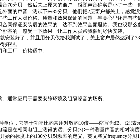
音70分贝；然后关上原来的窗户，感觉声音确实是小了一些，
外面的声音，测试下来35分贝；他们把2层窗户都关上，感觉没
了些工作人员价格、质量和效果保证的问题，毕竟心里还是有些
贝合同保证安装后的效果的，达不到效果全额退款。我也没那么多
个卧室的，感受一下效果，让工作人员帮我催到尽快安装。
右就安装好了，并且用分贝仪给我测试了，关上窗户居然达到了3
睡得好些。
司和工厂，价格适中。
构。通常应用于需要安静环境及阻隔噪音的场所。
功率之比的一种单位，它等于功率比的常用对数的10倍——缩写为dB。(
电流是在相同电阻上测得的话。分贝(3)∶一种测量声音的相对
度上的130分贝对频率的定义。英文释义frequency分贝1-