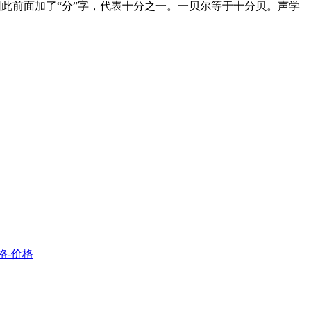
此前面加了“分”字，代表十分之一。一贝尔等于十分贝。声学
格-价格