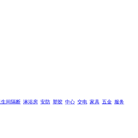
卫生间隔断
淋浴房
安防
塑胶
中心
交电
家具
五金
服务