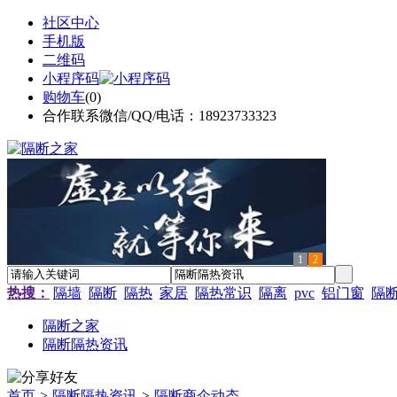
社区中心
手机版
二维码
小程序码
购物车
(
0
)
合作联系微信/QQ/电话：18923733323
1
2
热搜：
隔墙
隔断
隔热
家居
隔热常识
隔离
pvc
铝门窗
隔
隔断之家
隔断隔热资讯
首页
>
隔断隔热资讯
>
隔断商企动态