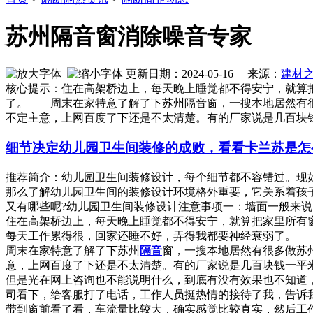
苏州隔音窗消除噪音专家
更新日期：2024-05-16 来源：
建材
核心提示：住在高架桥边上，每天晚上睡觉都不得安宁，就算
了。 周末在家特意了解了下苏州隔音窗，一搜本地居然有很
不定主意，上网百度了下还是不太清楚。有的厂家说是几百块
细节决定幼儿园卫生间装修的成败，看看卡兰苏是怎
推荐简介：幼儿园卫生间装修设计，每个细节都不容错过。现如
那么了解幼儿园卫生间的装修设计环境格外重要，它关系着孩
又有哪些呢?幼儿园卫生间装修设计注意事项一：墙面一般来说，幼儿
住在高架桥边上，每天晚上睡觉都不得安宁，就算把家里所有
每天工作累得很，回家还睡不好，弄得我都要神经衰弱了。
周末在家特意了解了下苏州
隔音
窗，一搜本地居然有很多做苏
意，上网百度了下还是不太清楚。有的厂家说是几百块钱一平
但是光在网上咨询也不能说明什么，到底有没有效果也不知道
司看下，给客服打了电话，工作人员挺热情的接待了我，告诉
带到窗前看了看，车流量比较大，确实感觉比较真实，然后工