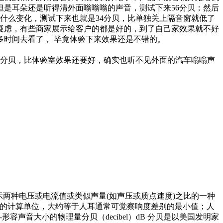
但是耳朵还是听得清外面嗡嗡嗡的声音，测试下来56分贝；然后
什么变化，测试下来也就是34分贝，比单独关上隔音窗就低了
疑虑，有些商家展示给客户的都是好的，到了自己家效果就不好
时间去看了， 毕竟体验下来效果还是不错的。
3分贝，比体验室效果还要好，确实也听不见外面的汽车嗡嗡声
2)∶表示两种电压或电流值或类似声量(如声压或质点速度)之比的一种
响度的计算单位，大约等于人耳通常可觉察响度差别的最小值；人
形容声音大小的物理量分贝（decibel）dB 分贝是以美国发明家