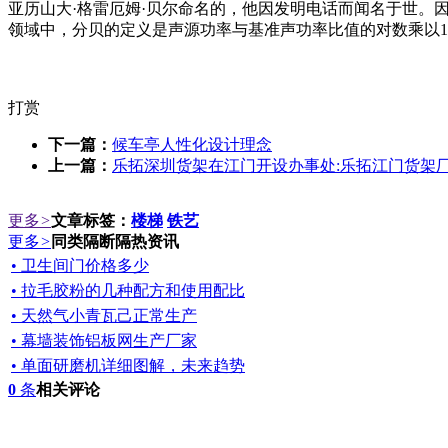
亚历山大·格雷厄姆·贝尔命名的，他因发明电话而闻名于世。
领域中，分贝的定义是声源功率与基准声功率比值的对数乘以1
打赏
下一篇：
候车亭人性化设计理念
上一篇：
乐拓深圳货架在江门开设办事处:乐拓江门货架
更多
>
文章标签：
楼梯
铁艺
更多
>
同类隔断隔热资讯
• 卫生间门价格多少
• 拉毛胶粉的几种配方和使用配比
• 天然气小青瓦己正常生产
• 幕墙装饰铝板网生产厂家
• 单面研磨机详细图解，未来趋势
0
条
相关评论