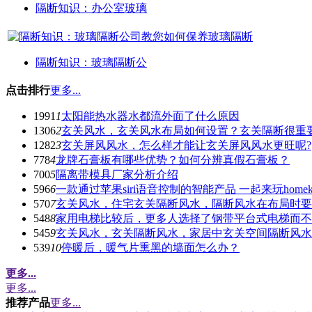
隔断知识：办公室玻璃
隔断知识：玻璃隔断公
点击排行
更多...
1991
1
太阳能热水器水都流外面了什么原因
1306
2
玄关风水，玄关风水布局如何设置？玄关隔断很重
1282
3
玄关屏风风水，怎么样才能让玄关屏风风水更旺呢?
778
4
龙牌石膏板有哪些优势？如何分辨真假石膏板？
700
5
隔离带模具厂家分析介绍
596
6
一款通过苹果siri语音控制的智能产品 一起来玩homek
570
7
玄关风水，住宅玄关隔断风水，隔断风水在布局时要
548
8
家用电梯比较后，更多人选择了钢带平台式电梯而不
545
9
玄关风水，玄关隔断风水，家居中玄关空间隔断风水
539
10
停暖后，暖气片熏黑的墙面怎么办？
更多...
更多...
推荐产品
更多...