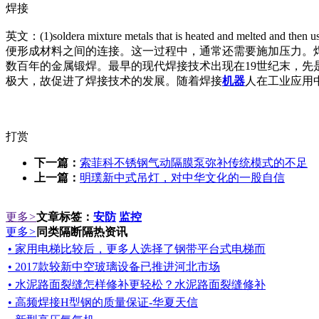
焊接
英文：(1)soldera mixture me
tals that is heated and melted and then u
便形成材料之间的连接。这一过程中，通常还需要施加压力。
数百年的金属锻焊。最早的现代焊接技术出现在19世纪末，先
极大，故促进了焊接技术的发展。随着焊接
机器
人在工业应用
打赏
下一篇：
索菲科不锈钢气动隔膜泵弥补传统模式的不足
上一篇：
明璞新中式吊灯，对中华文化的一股自信
更多
>
文章标签：
安防
监控
更多
>
同类隔断隔热资讯
• 家用电梯比较后，更多人选择了钢带平台式电梯而
• 2017款较新中空玻璃设备已推进河北市场
• 水泥路面裂缝怎样修补更轻松？水泥路面裂缝修补
• 高频焊接H型钢的质量保证-华夏天信