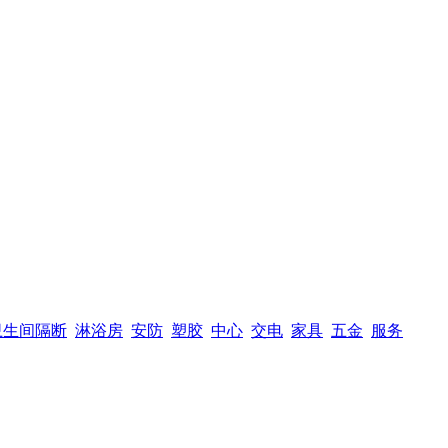
卫生间隔断
淋浴房
安防
塑胶
中心
交电
家具
五金
服务