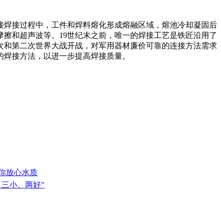
t made by welding焊接焊接过程中，工件和焊料熔化形成熔融区域，熔池冷却凝固后
擦和超声波等。19世纪末之前，唯一的焊接工艺是铁匠沿用了
一次和第二次世界大战开战，对军用器材廉价可靠的连接方法需求
的焊接方法，以进一步提高焊接质量。
给你放心水质
、三小、两好”