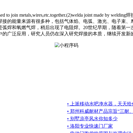
sed to join me
tals,wires,etc.together.(2)welda join
焊接的能量来源有很多种，包括气体焰、电弧、激光、电子束、摩
是弧焊和氧燃气焊，稍后出现了电阻焊。20世纪早期，随着第
中的广泛应用，研究人员仍在深入研究焊接的本质，继续开发新
• 上派移动水吧净水器，天天
• 郑州科威耐材产品宗旨“三耐
• 别墅凉亭风水你知多少
• 洛阳专业快速门厂家