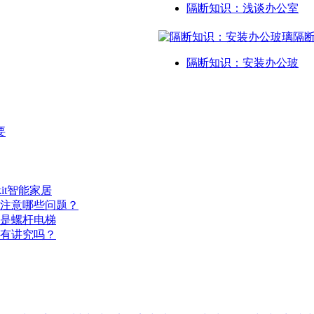
隔断知识：浅谈办公室
隔断知识：安装办公玻
要
it智能家居
注意哪些问题？
是螺杆电梯
有讲究吗？