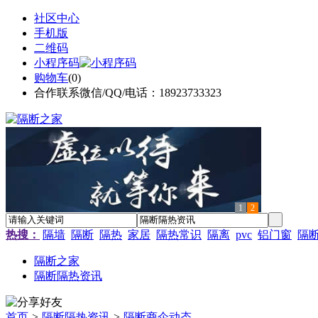
社区中心
手机版
二维码
小程序码
购物车
(
0
)
合作联系微信/QQ/电话：18923733323
1
2
热搜：
隔墙
隔断
隔热
家居
隔热常识
隔离
pvc
铝门窗
隔
隔断之家
隔断隔热资讯
首页
>
隔断隔热资讯
>
隔断商企动态