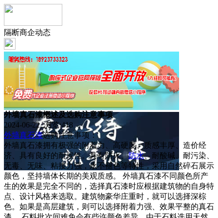
隔断商企动态
外墙真石漆概述及选购注意事项
2024-06-22 浏览:
418
外墙
真石漆
选购注意事项：
外墙真石漆拥有极强的附着力、高硬度、质感丰厚、造价经
济、具有良好的耐候性。具有防火、
防水
、耐酸碱、耐污染、
无毒、无味、粘接力强，永不褪色等特性，采用自然碎石展示
颜色，坚持墙体长期的美观质感。 外墙真石漆不同颜色所产
生的效果是完全不同的，选择真石漆时应根据建筑物的自身特
点、设计风格来选取。建筑物豪华庄重时，就可以选择深棕
色。如果是高层建筑，则可以选择附着力强、效果平整的真石
漆。 石料批次间难免会有些许颜色差异，由于石料选用天然