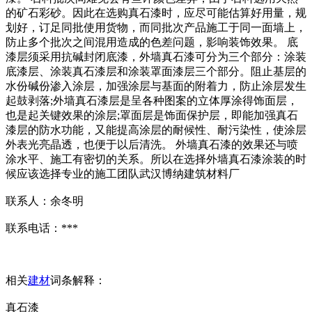
的矿石彩砂。因此在选购真石漆时，应尽可能估算好用量，规
划好，订足同批使用货物，而同批次产品施工于同一面墙上，
防止多个批次之间混用造成的色差问题，影响装饰效果。 底
漆层须采用抗碱封闭底漆，外墙真石漆可分为三个部分：涂装
底漆层、涂装真石漆层和涂装罩面漆层三个部分。阻止基层的
水份碱份渗入涂层，加强涂层与基面的附着力，防止涂层发生
起鼓剥落;外墙真石漆层是呈各种图案的立体厚涂得饰面层，
也是起关键效果的涂层;罩面层是饰面保护层，即能加强真石
漆层的防水功能，又能提高涂层的耐候性、耐污染性，使涂层
外表光亮晶透，也便于以后清洗。 外墙真石漆的效果还与喷
涂水平、施工有密切的关系。所以在选择外墙真石漆涂装的时
候应该选择专业的施工团队武汉博纳建筑材料厂
联系人：余冬明
联系电话：***
相关
建材
词条解释：
真石漆