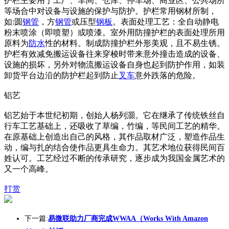
护栏主要用于工厂、车间、仓库、停车场、商业区、公共场所
等场合中对设备与设施的保护与防护。护栏常用钢材所制，
如:圆
钢管
，方
钢管
或压型
钢板
。表面处理工艺：全自动静电
粉末喷涂（即喷塑）或喷漆。室外用防撞护栏的表面处理所用
原料为
防水
性的材料。制成防撞护栏外形美观，且不易生锈。
护栏有效减免搬运设备往来穿梭时带来意外撞击造成的设备、
设施的损坏，另外对物流搬运设备自身也起到防护作用，如装
卸货平台边沿的防护栏起到防止
叉车
意外跌落的危险。
铝艺
铝艺始于本世纪初期，创始人杨列灝。它在继承了传统铁丝自
行车工艺基础上，还吸收了草编，竹编，等民间工艺的精华。
在原基础上创造出自己的风格，其作品取材广泛，塑造作品生
动，编与扎的结合使作品更具生命力。其艺术地位获得民间百
姓认可。工艺经过不断的传承研究，逐步成为我国金属艺术的
又一个高峰。
打赏
下一篇:
易微联助力厂商完成WWAA（Works With Amazon