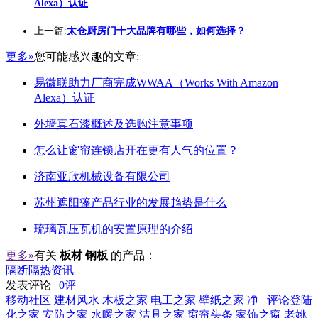
Alexa）认证
上一篇:
太仓厨房门十大品牌有哪些，如何选择？
更多»
您可能感兴趣的文章:
易微联助力厂商完成WWAA（Works With Amazon
Alexa）认证
外墙真石漆概述及选购注意事项
怎么让窗帘连锁店开在更有人气的位置？
济南亚欣机械设备有限公司
苏州遮阳篷产品行业的发展趋势是什么
琉璃瓦压瓦机的安置原理的介绍
更多»
有关
板材 钢板
的产品：
隔断隔热资讯
发表评论 |
0评
移动社区
建材风水
木板之家
电工之家
壁纸之家
净
评论登陆
化之家
安防之家
水暖之家
洁具之家
窗帘头条
家饰之窗
老姚