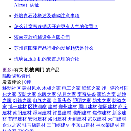
Alexa）认证
外墙真石漆概述及选购注意事项
怎么让窗帘连锁店开在更有人气的位置？
济南亚欣机械设备有限公司
苏州遮阳篷产品行业的发展趋势是什么
琉璃瓦压瓦机的安置原理的介绍
更多»
有关
机械 阀门
的产品：
隔断隔热资讯
发表评论 |
0评
移动社区
建材风水
木板之家
电工之家
壁纸之家
净
评论登陆
化之家
安防之家
水暖之家
洁具之家
窗帘头条
家饰之窗
老姚
之家
灯饰之家
电气之家
全景头条
照明之家
防水之家
防盗之
家
博一建材
区快洞察
建材
郑州建材
周口建材
信阳建材
商丘
建材
南阳建材
漯河建材
许昌建材
濮阳建材
焦作建材
新乡建
材
鹤壁建材
安阳建材
洛阳建材
开封建材
武汉建材
天门建材
企业之家
驻马店建材
三门峡建材
平顶山建材
神农架建材
建