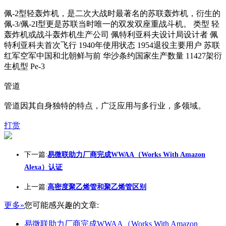
佩-2型轻轰炸机，是二次大战时最著名的苏联轰炸机，衍生的
佩-3/佩-2I型更是苏联当时唯一的双发双座重战斗机。 类型 轻
轰炸机或战斗轰炸机生产公司 佩特利亚科夫设计局设计者 佩
特利亚科夫首次飞行 1940年使用状态 1954退役主要用户 苏联
红军空军中国和北朝鲜与前 华沙条约国家生产数量 11427架衍
生机型 Pe-3
管道
管道因其自身独特的特点，广泛应用与多行业，多领域。
打赏
下一篇:
易微联助力厂商完成WWAA（Works With Amazon
Alexa）认证
上一篇:
高密度聚乙烯管和聚乙烯管区别
更多»
您可能感兴趣的文章:
易微联助力厂商完成WWAA（Works With Amazon