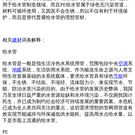
用于给水管制造领域。而且PE给水管属于绿色无污染管道，
材料可循环使用，又因其不会生锈，所以不仅有利于环境保
护，而且是替代普通给水管的理想管材。
相关
建材
词条解释：
给水管
给水管是一般是指生活冷热水系统用管，范围包括中央
空调
系
统、
地暖
系统，生活饮用水系统。作为输送生命之源与人类文
明生存发展基础的水系统载体，要求给水管具有绿色
节能
环
保，不生锈、不结垢、不缩径、流体阻力小、来实现节水、节
能、防治水质污染的目的。由于给水管的发展历史弊病，我国
乃至全球日益严重的水资源短缺和水环境污染，不仅困扰国计
民生，并已成为制约社会经济可持续发展的重要因素。水危机
已成为全人类共同关注的重点，迫切需求理想的管网用管道有
效实现节能减排与环保减低供水能耗、提高用水点给水量。以
下是市面上流通的给水管。
PE