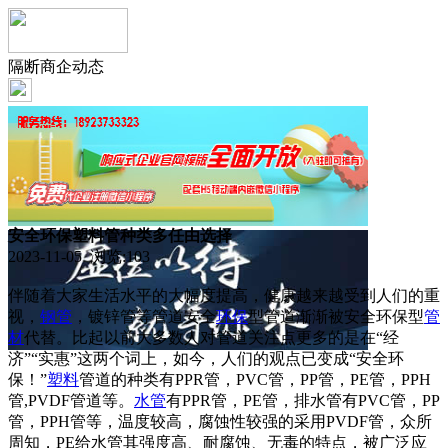
隔断商企动态
安全环保塑料管种类多任由选择
2023-11-05 浏览:
103
伴随着大家生活水平的大幅度提高，健康越来越受到人们的重
视，
钢管
，镀锌管等管道安全
环保
型管道渐渐被安全环保型
管
材
代替。比起以前大多数人对管道关注点更多的是在“经
济”“实惠”这两个词上，如今，人们的观点已变成“安全环
保！”
塑料
管道的种类有PPR管，PVC管，PP管，PE管，PPH
管,PVDF管道等。
水管
有PPR管，PE管，排水管有PVC管，PP
管，PPH管等，温度较高，腐蚀性较强的采用PVDF管，众所
周知，PE给水管其强度高、耐腐蚀、无毒的特点，被广泛应