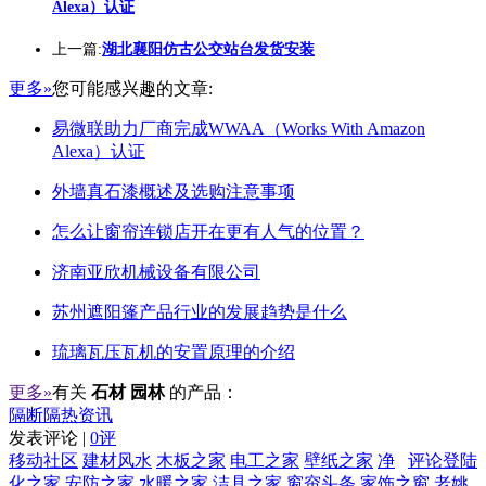
Alexa）认证
上一篇:
湖北襄阳仿古公交站台发货安装
更多»
您可能感兴趣的文章:
易微联助力厂商完成WWAA（Works With Amazon
Alexa）认证
外墙真石漆概述及选购注意事项
怎么让窗帘连锁店开在更有人气的位置？
济南亚欣机械设备有限公司
苏州遮阳篷产品行业的发展趋势是什么
琉璃瓦压瓦机的安置原理的介绍
更多»
有关
石材 园林
的产品：
隔断隔热资讯
发表评论 |
0评
移动社区
建材风水
木板之家
电工之家
壁纸之家
净
评论登陆
化之家
安防之家
水暖之家
洁具之家
窗帘头条
家饰之窗
老姚