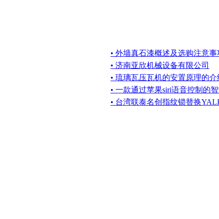
• 外墙真石漆概述及选购注意事
• 济南亚欣机械设备有限公司
• 琉璃瓦压瓦机的安置原理的介
• 一款通过苹果siri语音控制的
• 台湾联泰名创指纹锁替换YAL