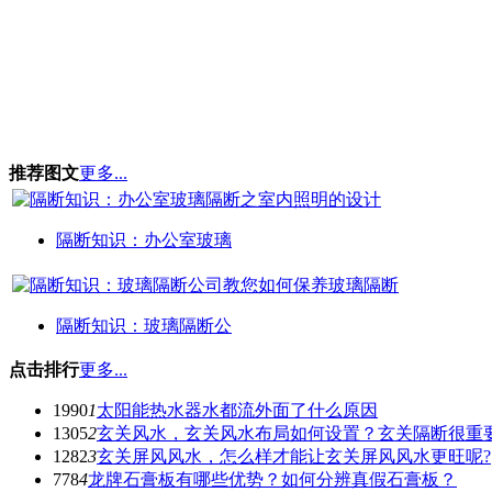
推荐图文
更多...
隔断知识：办公室玻璃
隔断知识：玻璃隔断公
点击排行
更多...
1990
1
太阳能热水器水都流外面了什么原因
1305
2
玄关风水，玄关风水布局如何设置？玄关隔断很重
1282
3
玄关屏风风水，怎么样才能让玄关屏风风水更旺呢?
778
4
龙牌石膏板有哪些优势？如何分辨真假石膏板？