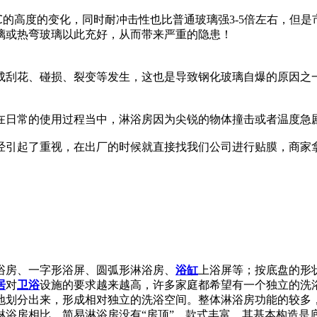
0℃的高度的变化，同时耐冲击性也比普通玻璃强3-5倍左右，
璃或热弯玻璃以此充好，从而带来严重的隐患！
成刮花、碰损、裂变等发生，这也是导致钢化玻璃自爆的原因之
在日常的使用过程当中，淋浴房因为尖锐的物体撞击或者温度急
经引起了重视，在出厂的时候就直接找我们公司进行贴膜，商家
浴房、一字形浴屏、圆弧形淋浴房、
浴缸
上浴屏等；按底盘的形
居
对
卫浴
设施的要求越来越高，许多家庭都希望有一个独立的洗
地划分出来，形成相对独立的洗浴空间。整体淋浴房功能的较多
浴房相比，简易淋浴房没有“房顶”，款式丰富，其基本构造是