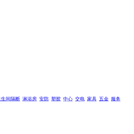
卫生间隔断
淋浴房
安防
塑胶
中心
交电
家具
五金
服务