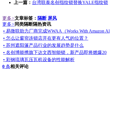
上一篇：
台湾联泰名创指纹锁替换YALE指纹锁
更多
>
文章标签：
隔断
屏风
更多
>
同类隔断隔热资讯
• 易微联助力厂商完成WWAA（Works With Amazon Al
• 怎么让窗帘连锁店开在更有人气的位置？
• 苏州遮阳篷产品行业的发展趋势是什么
• 名创博能携旗下达文西智能锁，新产品即将燃爆20
• 彩钢琉璃瓦压瓦机设备的性能解析
0
条
相关评论