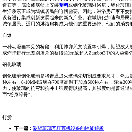
造石等，底坎或底盆上安装
塑料
或钢化玻璃淋浴房，钢化玻璃
生活质素正成为城镇居民的迫切需要。因此，淋浴房厂家不妨
设备进行集成创新发展起来的新兴产业。在城镇化加速和居民
城镇居民。适用的淋浴房将成为他们的重要选择。他们的消费
自爆
一种动漫画常见的桥段，利用炸弹咒文装置等引爆，期望敌人
成炸弹进行无差别屠杀的桥段(如无敌超人Zambot3中的人类爆弹
钢化玻璃
钢化玻璃钢化玻璃是将普通退火玻璃先切割成要求尺寸，然后加热到
秒左右。8-10MM玻璃在700度高温下加热500秒左右，
力，使玻璃的抗弯和抗冲击强度得以提高，其强度约是普通退
而“粉身碎骨”。
打赏
下一篇：
彩钢琉璃瓦压瓦机设备的性能解析