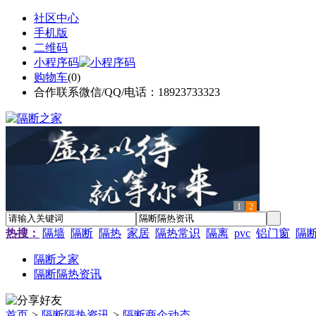
社区中心
手机版
二维码
小程序码
购物车
(
0
)
合作联系微信/QQ/电话：18923733323
1
2
热搜：
隔墙
隔断
隔热
家居
隔热常识
隔离
pvc
铝门窗
隔
隔断之家
隔断隔热资讯
首页
>
隔断隔热资讯
>
隔断商企动态