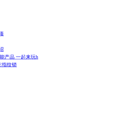
项
绍
智能产品 一起来玩h
E指纹锁