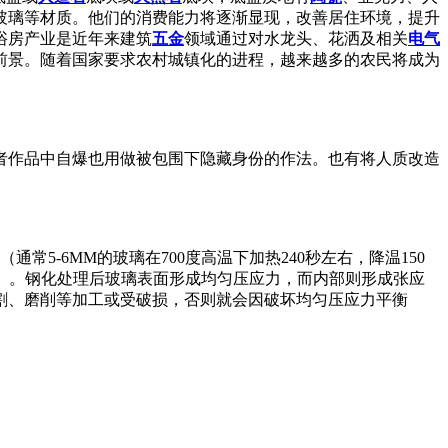
玻璃等材质。他们的消费能力将逐渐显现，改善居住环境，提升
浴房产业是近年来建筑
五金
领域通过对水龙头、花洒及相关
电气
前景。随着国家要求农村城镇化的进程，越来越多的农民将成为
者作品中自爆也用做被包围下隐藏身份的作法。也有将人质改造
5-6MM的玻璃在700度高温下加热240秒左右，降温150
不同）。钢化处理后玻璃表面形成均匀压应力，而内部则形成张应
割、磨削等加工或受破损，否则就会因破坏均匀压应力平衡