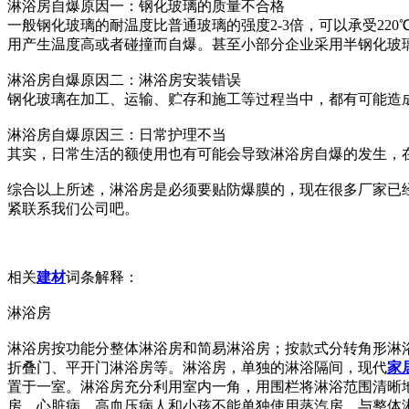
淋浴房自爆原因一：钢化玻璃的质量不合格
一般钢化玻璃的耐温度比普通玻璃的强度2-3倍，可以承受22
用产生温度高或者碰撞而自爆。甚至小部分企业采用半钢化玻
淋浴房自爆原因二：淋浴房安装错误
钢化玻璃在加工、运输、贮存和施工等过程当中，都有可能造
淋浴房自爆原因三：日常护理不当
其实，日常生活的额使用也有可能会导致淋浴房自爆的发生，
综合以上所述，淋浴房是必须要贴防爆膜的，现在很多厂家已
紧联系我们公司吧。
相关
建材
词条解释：
淋浴房
淋浴房按功能分整体淋浴房和简易淋浴房；按款式分转角形淋
折叠门、平开门淋浴房等。淋浴房，单独的淋浴隔间，现代
家
置于一室。淋浴房充分利用室内一角，用围栏将淋浴范围清晰
房，心脏病、高血压病人和小孩不能单独使用蒸汽房。与整体淋