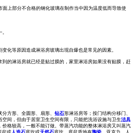
但是市面上部分不合格的钢化玻璃在制作当中因为温度低而导致使
一。
剧变化等原因造成淋浴房玻璃出现自爆也是常见的因素。
拿到的淋浴房就已经是贴过膜的，家里淋浴房如果没有贴膜，赶
状分方形、全圆形、扇形、
钻石
形淋浴房等；按门结构分移门、
浴空间，但由于居室卫生空间有限，只能把洗浴设施与卫生
洁具
，价格较高，一般不能订做。带蒸汽功能的整体淋浴房又叫蒸汽
底盆或
人造石
底坎或
天然石
底坎，底盆质地有
陶瓷
、亚克力、人