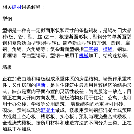
相关
建材
词条解释：
型钢
型钢是一种有一定截面形状和尺寸的条型钢材，是钢材四大品
种(板、管、型、丝 )之一。根据断面形状，型钢分简单断面型
钢和复杂断面型钢(异型钢)。简单断面型钢指方钢、圆钢、扁
钢、角钢、六角钢等；复杂断面型钢指
工字钢
、
槽钢
、钢轨、
窗框钢、弯曲型钢等。型钢一般用于
机械
加工、结构连接等。
墙板
正在加载由墙和楼板组成承重体系的房屋结构。墙既作承重构
件，又作房间的
隔断
，是居住建筑中最常用且较经济的结构形
式。缺点是室内平面布置的灵活性较差，为克服这一缺点，目
前正在向大开间方向发展。墙板结构多用于住宅、公寓、也可
用于办公楼、学校等公用建筑。 墙板结构的承重墙可用砖、
砌块、预制或现浇
混凝土
做成。楼板用预制钢筋混凝土或预应
力混凝土空心板、槽形板、实心板；预制与现浇叠合式楼板；
全现浇式楼板。按所用材料和建造方法的不同分为三类。正在
加载正在加载